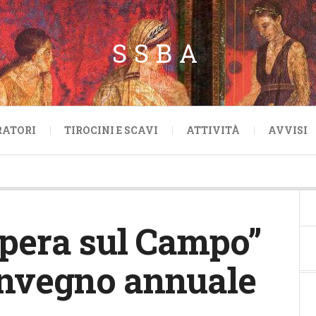
SSBA
RATORI
TIROCINI E SCAVI
ATTIVITÀ
AVVISI
pera sul Campo”
onvegno annuale