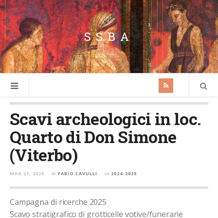
SSBA
Scavi archeologici in loc.
Quarto di Don Simone
(Viterbo)
MAG 21, 2025
di
FABIO CAVULLI
in
2024-2025
Campagna di ricerche 2025
Scavo stratigrafico di grotticelle votive/funerarie