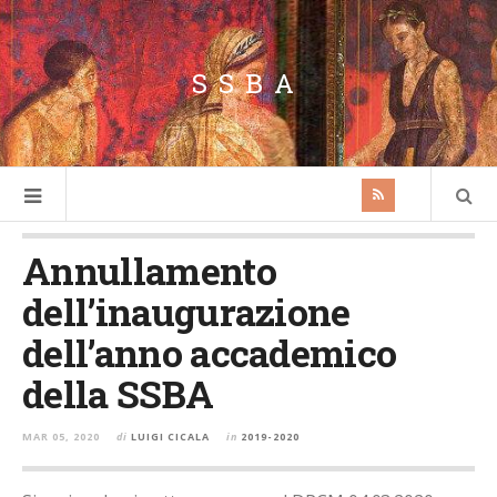
SSBA
Annullamento
dell’inaugurazione
dell’anno accademico
della SSBA
MAR 05, 2020
di
LUIGI CICALA
in
2019-2020