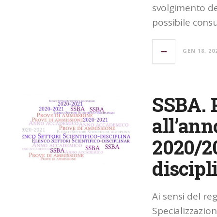
svolgimento del
possibile consul
GEN 18, 20
SSBA. 
all’an
2020/20
discipl
Ai sensi del re
Specializzazion