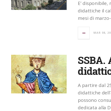
E’ disponibile, 
didattiche il c
mesi di marzo
MAR 08, 20
SSBA. A
didatti
A partire dal 2
didattiche dell
possono consul
dedicata alla D