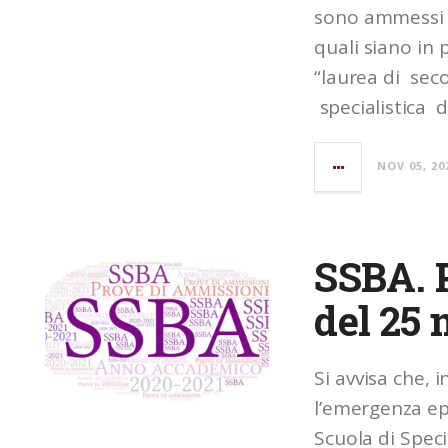
sono ammessi a
quali siano in 
“laurea di sec
specialistica 
NOV 05, 20
SSBA. 
del 25
Si avvisa che, 
l’emergenza ep
Scuola di Speci