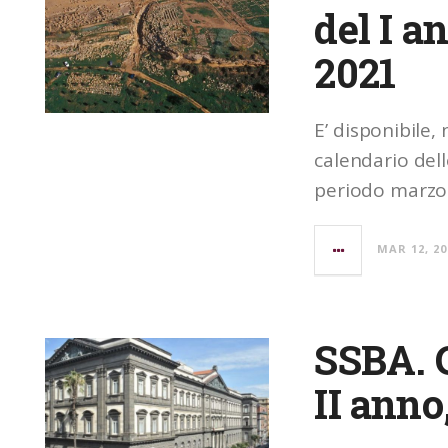
del I 
2021
E’ disponibile, 
calendario delle
periodo marzo
MAR 12, 20
SSBA. C
II ann