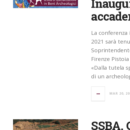
Inaugu
accade
La conferenza 
2021 sarà tenu
Soprintendente
Firenze Pistoia
«Dalla tutela spe
di un archeolog
MAR 20, 20
SSBA. C