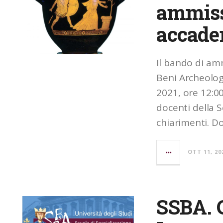
ammiss
accade
Il bando di amm
Beni Archeolog
2021, ore 12:00.
docenti della 
chiarimenti. 
OTT 11, 20
SSBA. 