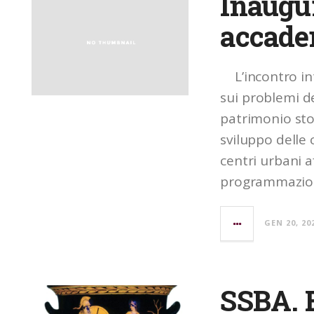
Inaugu
accade
L’incontro inte
sui problemi d
patrimonio stor
sviluppo delle 
centri urbani a
programmazione
GEN 20, 20
SSBA. 