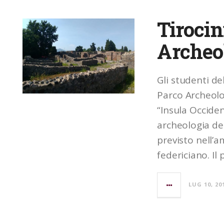
Tirocin
Archeo
Gli studenti d
Parco Archeolo
“Insula Occiden
archeologia del 
previsto nell’
federiciano. Il
LUG 10, 20