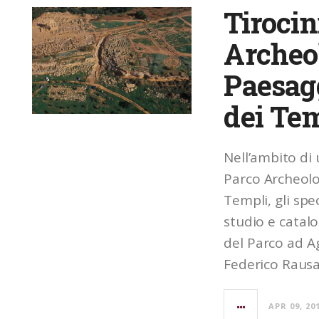
Tirocin
Archeo
Paesagg
dei Te
Nell’ambito di 
Parco Archeolog
Templi, gli spe
studio e catalo
del Parco ad Ag
Federico Rausa
APR 09, 20