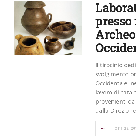
Laborat
presso 
Archeol
Occide
Il tirocinio ded
svolgimento pr
Occidentale, ne
lavoro di catal
provenienti dal
dalla Direzione
OTT 28, 20