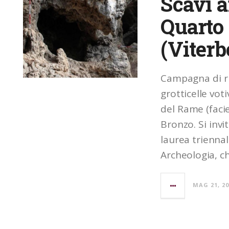
Scavi a
Quarto
(Viterb
Campagna di ri
grotticelle vot
del Rame (facies
Bronzo. Si invi
laurea triennal
Archeologia, ch
MAG 21, 2