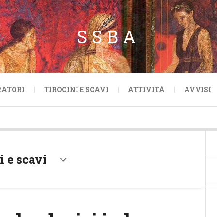
SSBA
RATORI
TIROCINI E SCAVI
ATTIVITÀ
AVVISI
i e scavi