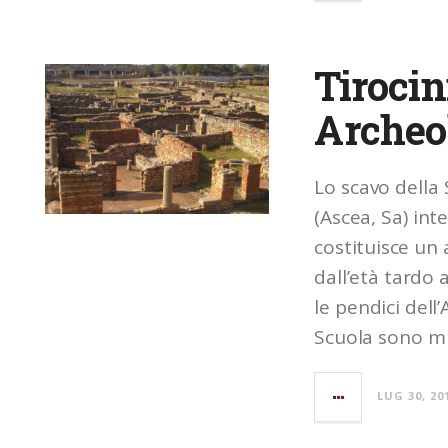
Tirocin
Archeol
Lo scavo della 
(Ascea, Sa) int
costituisce un
dall’età tardo 
le pendici dell’
Scuola sono mir
LUG 30, 20